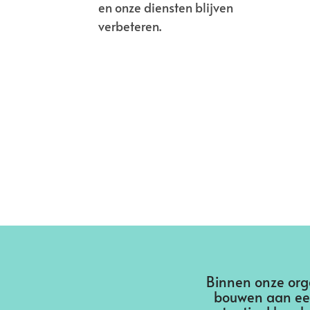
en onze diensten blijven
verbeteren.
Binnen onze org
bouwen aan een