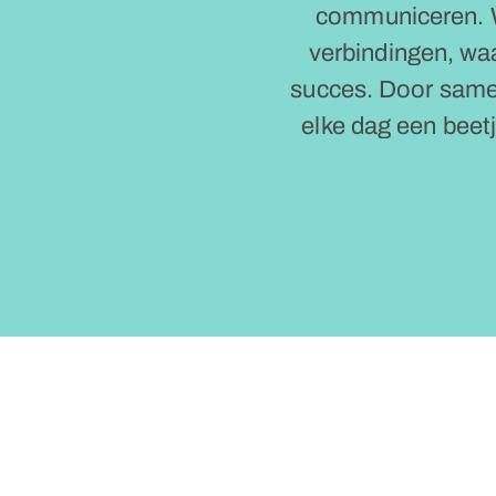
communiceren. W
verbindingen, waa
succes. Door same
elke dag een beet