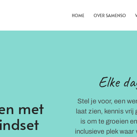
HOME
OVER SAMENSO
Elke da
Stel je voor, een we
en met
laat zien, kennis vr
indset
is om te groeien e
inclusieve plek waar