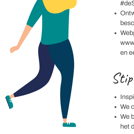
#de
Ontw
besc
Webp
www.
en e
Stip
Insp
We o
We b
het 