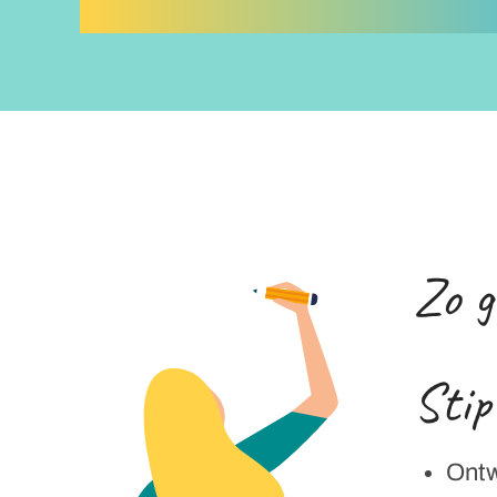
Zo g
Stip
Ontw